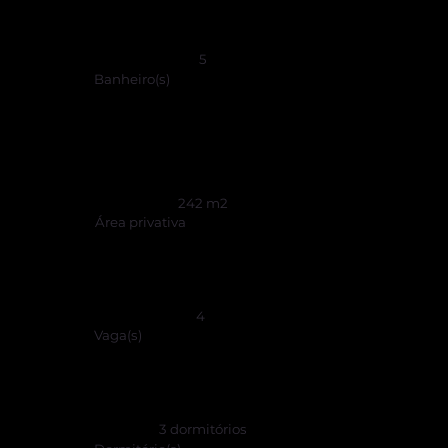
5
Banheiro(s)
242 m2
​Área privativa
4
Vaga(s)
3 dormitórios