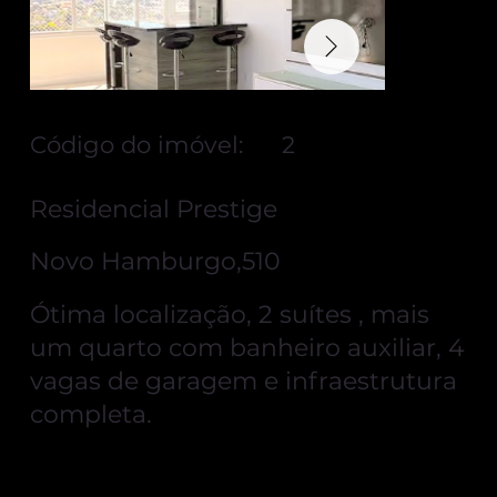
Código do imóvel:
2
Residencial Prestige
Novo Hamburgo,510
Ótima localização, 2 suítes , mais
um quarto com banheiro auxiliar, 4
vagas de garagem e infraestrutura
completa.